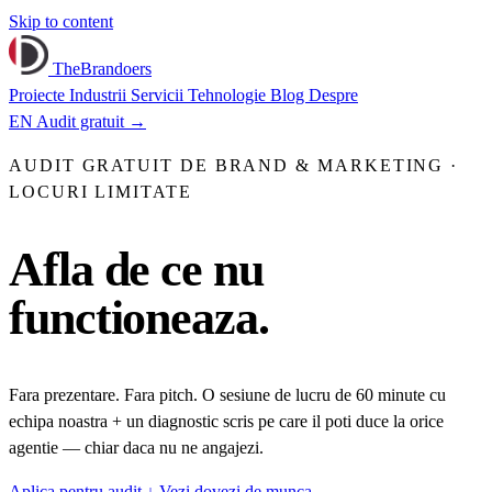
Skip to content
TheBrandoers
Proiecte
Industrii
Servicii
Tehnologie
Blog
Despre
EN
Audit gratuit
→
AUDIT GRATUIT DE BRAND & MARKETING ·
LOCURI LIMITATE
Afla
de ce
nu
functioneaza.
Fara prezentare. Fara pitch. O sesiune de lucru de 60 minute cu
echipa noastra + un diagnostic scris pe care il poti duce la orice
agentie — chiar daca nu ne angajezi.
Aplica pentru audit
↓
Vezi dovezi de munca →