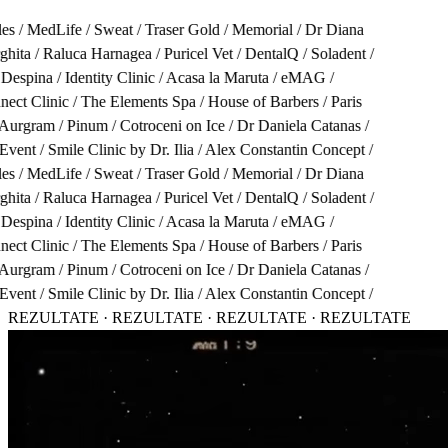
es
/
MedLife
/
Sweat
/
Traser Gold
/
Memorial
/
Dr Diana
ghita
/
Raluca Harnagea
/
Puricel Vet
/
DentalQ
/
Soladent
/
 Despina
/
Identity Clinic
/
Acasa la Maruta
/
eMAG
/
ect Clinic
/
The Elements Spa
/
House of Barbers
/
Paris
Aurgram
/
Pinum
/
Cotroceni on Ice
/
Dr Daniela Catanas
/
Event
/
Smile Clinic by Dr. Ilia
/
Alex Constantin Concept
/
es
/
MedLife
/
Sweat
/
Traser Gold
/
Memorial
/
Dr Diana
ghita
/
Raluca Harnagea
/
Puricel Vet
/
DentalQ
/
Soladent
/
 Despina
/
Identity Clinic
/
Acasa la Maruta
/
eMAG
/
ect Clinic
/
The Elements Spa
/
House of Barbers
/
Paris
Aurgram
/
Pinum
/
Cotroceni on Ice
/
Dr Daniela Catanas
/
Event
/
Smile Clinic by Dr. Ilia
/
Alex Constantin Concept
/
REZULTATE · REZULTATE · REZULTATE · REZULTATE