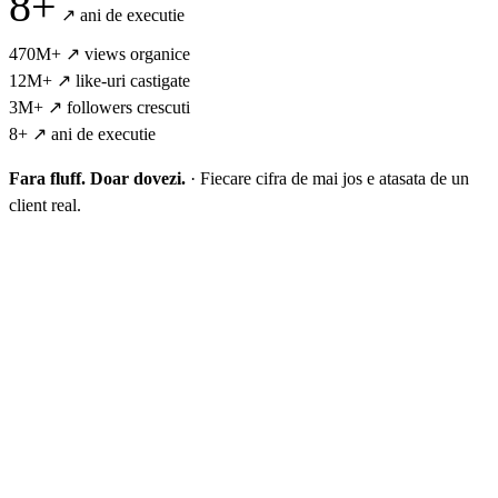
8+
↗
ani de executie
470M+
↗
views organice
12M+
↗
like-uri castigate
3M+
↗
followers crescuti
8+
↗
ani de executie
Fara fluff. Doar dovezi.
·
Fiecare cifra de mai jos e atasata de un
client real.