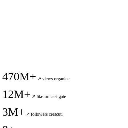
470M+
↗
views organice
12M+
↗
like-uri castigate
3M+
↗
followers crescuti