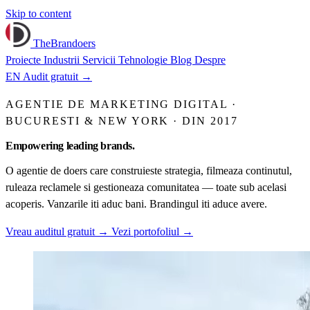
Skip to content
TheBrandoers
Proiecte
Industrii
Servicii
Tehnologie
Blog
Despre
EN
Audit gratuit
→
AGENTIE DE MARKETING DIGITAL ·
BUCURESTI & NEW YORK · DIN 2017
Empowering
leading
brands.
O agentie de doers care construieste strategia, filmeaza continutul,
ruleaza reclamele si gestioneaza comunitatea — toate sub acelasi
acoperis. Vanzarile iti aduc bani. Brandingul iti aduce avere.
Vreau auditul gratuit
→
Vezi portofoliul
→