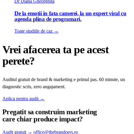
Dr Diana Gheorghita
De la emotii in fata camerei, la un expert viral cu
agenda plina de programari.
Toate studiile de caz
→
Vrei afacerea ta pe acest
perete?
Auditul gratuit de brand & marketing e primul pas. 60 minute, un
diagnostic scris, zero angajament.
Aplica pentru audit
→
Pregatit sa construim
marketing
care chiar produce impact?
Audit gratuit
→
office@thebrandoers.ro