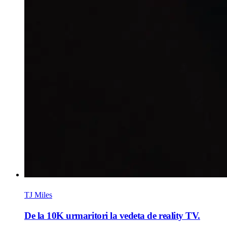
TJ Miles
De la 10K urmaritori la vedeta de reality TV.