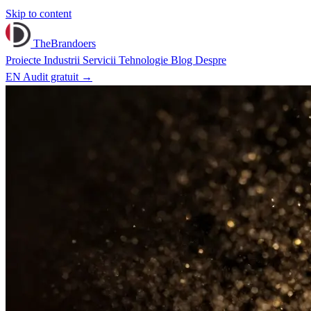
Skip to content
TheBrandoers
Proiecte
Industrii
Servicii
Tehnologie
Blog
Despre
EN
Audit gratuit
→