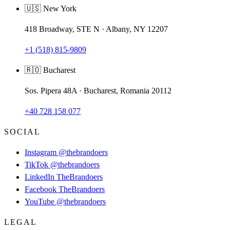
🇺🇸 New York
418 Broadway, STE N · Albany, NY 12207
+1 (518) 815-9809
🇷🇴 Bucharest
Sos. Pipera 48A · Bucharest, Romania 20112
+40 728 158 077
SOCIAL
Instagram
@thebrandoers
TikTok
@thebrandoers
LinkedIn
TheBrandoers
Facebook
TheBrandoers
YouTube
@thebrandoers
LEGAL