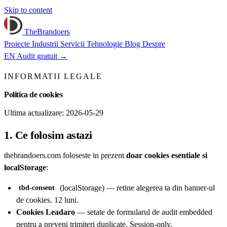
Skip to content
TheBrandoers
Proiecte
Industrii
Servicii
Tehnologie
Blog
Despre
EN
Audit gratuit
→
INFORMATII LEGALE
Politica de cookies
Ultima actualizare: 2026-05-29
1. Ce folosim astazi
thebrandoers.com foloseste in prezent
doar cookies esentiale si
localStorage
:
(localStorage) — retine alegerea ta din banner-ul
tbd-consent
de cookies. 12 luni.
Cookies Leadaro
— setate de formularul de audit embedded
pentru a preveni trimiteri duplicate. Session-only.