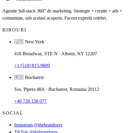
Agentie full-stack 360° de marketing. Strategie + creatie + ads +
comunitate, sub acelasi acoperis. Facem expertii celebri.
BIROURI
🇺🇸 New York
418 Broadway, STE N · Albany, NY 12207
+1 (518) 815-9809
🇷🇴 Bucharest
Sos. Pipera 48A · Bucharest, Romania 20112
+40 728 158 077
SOCIAL
Instagram
@thebrandoers
TikTok
@thebrandoers